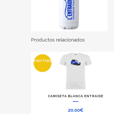
Productos relacionados
AGOTADO
Este
CAMISETA BLANCA ENTRAIDE
producto
tiene
20.00
€
múltiples