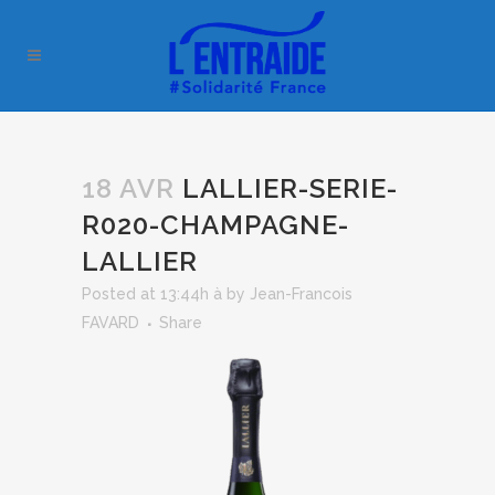
18 AVR
LALLIER-SERIE-
R020-CHAMPAGNE-
LALLIER
Posted at 13:44h
à
by
Jean-Francois
FAVARD
Share