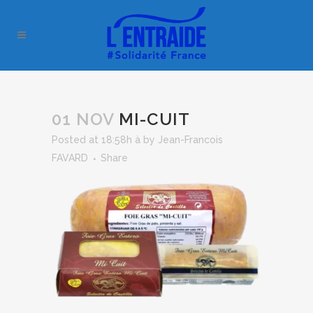
01 NOV
MI-CUIT
Posted at 18:58h
à
by
Jean-Francois
FAVARD
Share