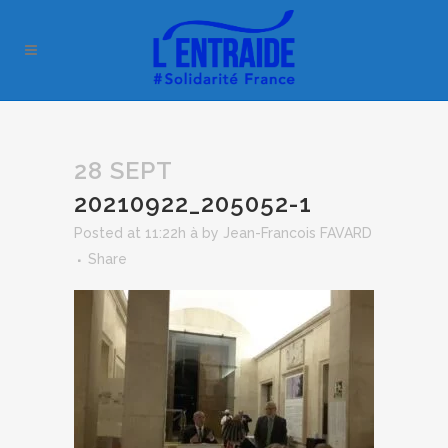
28 SEPT
20210922_205052-1
Posted at 11:22h
à
by
Jean-Francois FAVARD
Share