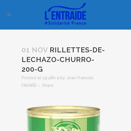
01 NOV
RILLETTES-DE-
LECHAZO-CHURRO-
200-G
Posted at 19:48h
à
by
Jean-Francois
FAVARD
Share