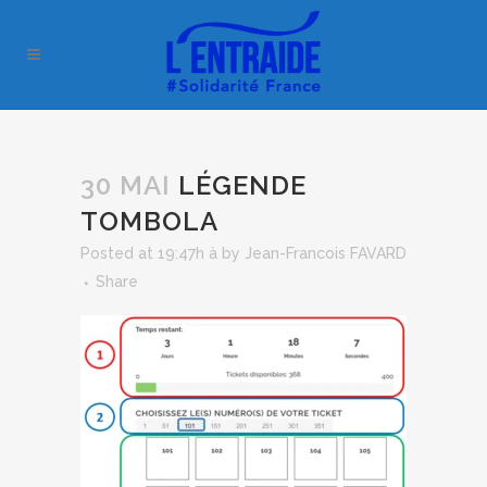
30 MAI
LÉGENDE
TOMBOLA
Posted at 19:47h
à
by
Jean-Francois FAVARD
Share