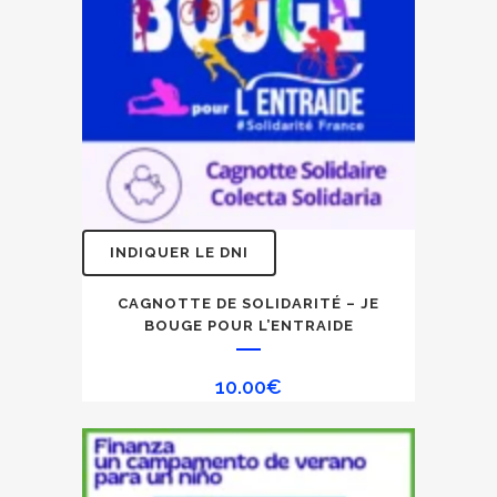
sur
la
page
du
produit
INDIQUER LE DNI
CAGNOTTE DE SOLIDARITÉ – JE
BOUGE POUR L’ENTRAIDE
10.00
€