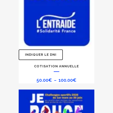
Ce
INDIQUER LE DNI
produit
a
COTISATION ANNUELLE
plusieurs
variations.
Plage
50.00
€
–
100.00
€
Les
de
options
prix :
peuvent
50.00€
être
à
choisies
100.00€