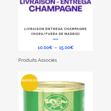
Ce
LIVRAISON ENTREGA CHAMPAGNE
produit
(HORS/FUERA DE MADRID)
a
plusieurs
Plage
10.00
€
–
15.00
€
variations.
de
Les
Produits Associés
prix :
options
10.00€
peuvent
à
être
15.00€
INDISPONIBLE
choisies
sur
la
page
du